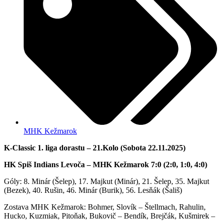
MHK Kežmarok
K-Classic 1. liga dorastu – 21.Kolo (Sobota 22.11.2025)
HK Spiš Indians Levoča – MHK Kežmarok 7:0 (2:0, 1:0, 4:0)
Góly: 8. Minár (Šelep), 17. Majkut (Minár), 21. Šelep, 35. Majkut
(Bezek), 40. Rušin, 46. Minár (Burik), 56. Lesňák (Šališ)
Zostava MHK Kežmarok: Bohmer, Slovík – Štellmach, Rahulin,
Hucko, Kuzmiak, Pitoňak, Bukovič – Bendík, Brejčák, Kušmirek –