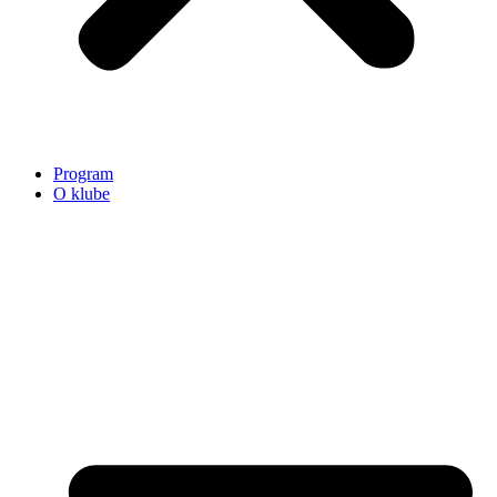
Program
O klube