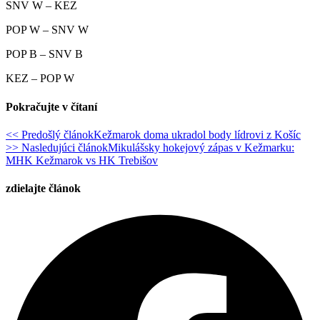
SNV W – KEZ
POP W – SNV W
POP B – SNV B
KEZ – POP W
Pokračujte v čítaní
<< Predošlý článok
Kežmarok doma ukradol body lídrovi z Košíc
>> Nasledujúci článok
Mikulášsky hokejový zápas v Kežmarku:
MHK Kežmarok vs HK Trebišov
zdielajte článok