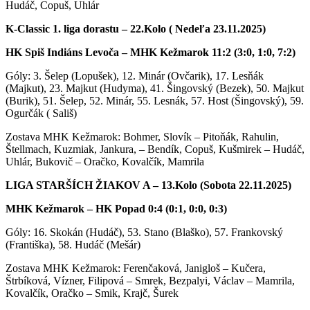
Hudáč, Copuš, Uhlár
K-Classic 1. liga dorastu – 22.Kolo ( Nedeľa 23.11.2025)
HK Spiš Indiáns Levoča – MHK Kežmarok 11:2 (3:0, 1:0, 7:2)
Góly: 3. Šelep (Lopušek), 12. Minár (Ovčarik), 17. Lesňák
(Majkut), 23. Majkut (Hudyma), 41. Šingovský (Bezek), 50. Majkut
(Burik), 51. Šelep, 52. Minár, 55. Lesnák, 57. Host (Šingovský), 59.
Ogurčák ( Sališ)
Zostava MHK Kežmarok: Bohmer, Slovík – Pitoňák, Rahulin,
Štellmach, Kuzmiak, Jankura, – Bendík, Copuš, Kušmirek – Hudáč,
Uhlár, Bukovič – Oračko, Kovalčík, Mamrila
LIGA STARŠÍCH ŽIAKOV A – 13.Kolo (Sobota 22.11.2025)
MHK Kežmarok – HK Popad 0:4 (0:1, 0:0, 0:3)
Góly: 16. Skokán (Hudáč), 53. Stano (Blaško), 57. Frankovský
(Františka), 58. Hudáč (Mešár)
Zostava MHK Kežmarok: Ferenčaková, Janigloš – Kučera,
Štrbíková, Vízner, Filipová – Smrek, Bezpalyi, Václav – Mamrila,
Kovalčík, Oračko – Smik, Krajč, Šurek