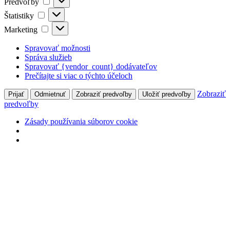
Predvoľby
Štatistiky
Štatistiky
Marketing
Marketing
Spravovať možnosti
Správa služieb
Spravovať {vendor_count} dodávateľov
Prečítajte si viac o týchto účeloch
Zobraziť
Prijať
Odmietnuť
Zobraziť predvoľby
Uložiť predvoľby
predvoľby
Zásady používania súborov cookie
Preskočiť
na
obsah