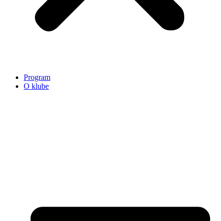
Program
O klube