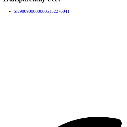
SK9809000000005152276041