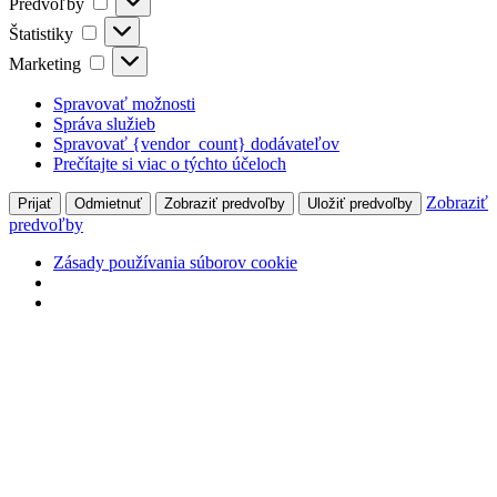
Predvoľby
Štatistiky
Štatistiky
Marketing
Marketing
Spravovať možnosti
Správa služieb
Spravovať {vendor_count} dodávateľov
Prečítajte si viac o týchto účeloch
Zobraziť
Prijať
Odmietnuť
Zobraziť predvoľby
Uložiť predvoľby
predvoľby
Zásady používania súborov cookie
Preskočiť
na
obsah