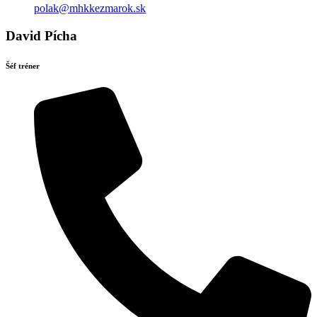
polak@mhkkezmarok.sk
David Pícha
Šéf tréner