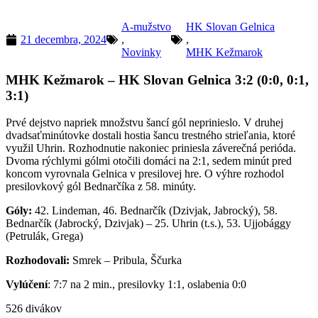
A-mužstvo
HK Slovan Gelnica
21 decembra, 2024
,
,
Novinky
MHK Kežmarok
MHK Kežmarok – HK Slovan Gelnica 3:2 (0:0, 0:1,
3:1)
Prvé dejstvo napriek množstvu šancí gól neprinieslo. V druhej
dvadsaťminútovke dostali hostia šancu trestného strieľania, ktoré
využil Uhrin. Rozhodnutie nakoniec priniesla záverečná perióda.
Dvoma rýchlymi gólmi otočili domáci na 2:1, sedem minút pred
koncom vyrovnala Gelnica v presilovej hre. O výhre rozhodol
presilovkový gól Bednarčíka z 58. minúty.
Góly:
42. Lindeman, 46. Bednarčík (Dzivjak, Jabrocký), 58.
Bednarčík (Jabrocký, Dzivjak) – 25. Uhrin (t.s.), 53. Ujjobággy
(Petrulák, Grega)
Rozhodovali:
Smrek – Pribula, Ščurka
Vylúčení
: 7:7 na 2 min., presilovky 1:1, oslabenia 0:0
526 divákov