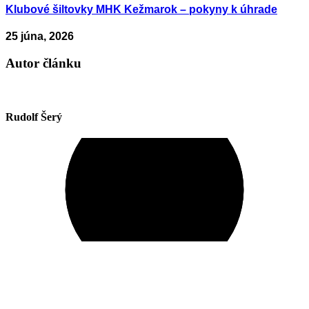
Klubové šiltovky MHK Kežmarok – pokyny k úhrade
25 júna, 2026
Autor článku
Rudolf Šerý