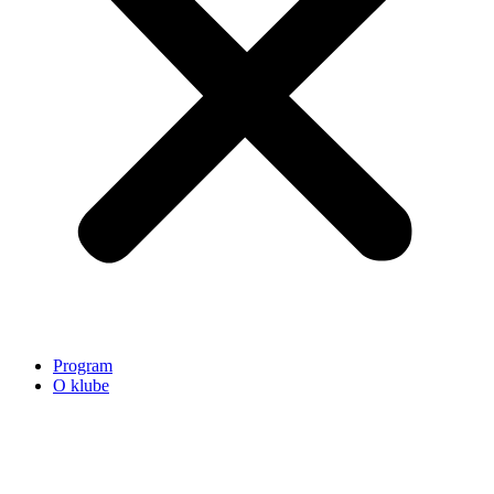
Program
O klube