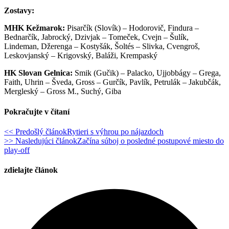
Zostavy:
MHK Kežmarok:
Pisarčík (Slovík) – Hodorovič, Findura –
Bednarčík, Jabrocký, Dzivjak – Tomeček, Cvejn – Šulík,
Lindeman, Džerenga – Kostyšák, Šoltés – Slivka, Cvengroš,
Leskovjanský – Krigovský, Baláži, Krempaský
HK Slovan Gelnica:
Smik (Gučik) – Palacko, Ujjobbágy – Grega,
Faith, Uhrin – Šveda, Gross – Gurčík, Pavlík, Petrulák – Jakubčák,
Mergleský – Gross M., Suchý, Giba
Pokračujte v čítaní
<< Predošlý článok
Rytieri s výhrou po nájazdoch
>> Nasledujúci článok
Začína súboj o posledné postupové miesto do
play-off
zdielajte článok