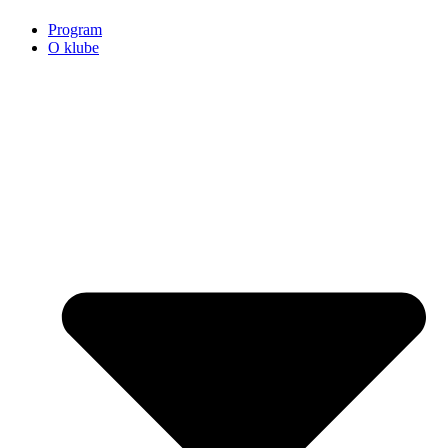
Program
O klube