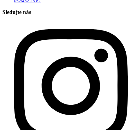
052/452 25 82
Sledujte nás