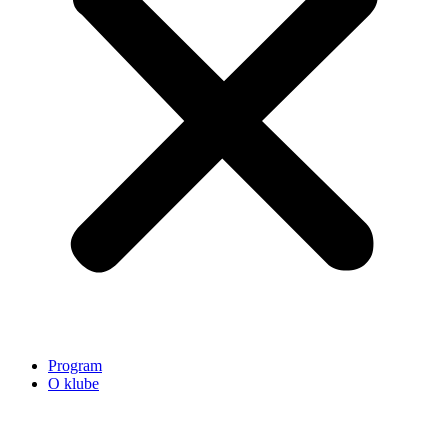
Program
O klube