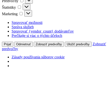
Predvoľby
Štatistiky
Štatistiky
Marketing
Marketing
Spravovať možnosti
Správa služieb
Spravovať {vendor_count} dodávateľov
Prečítajte si viac o týchto účeloch
Zobraziť
Prijať
Odmietnuť
Zobraziť predvoľby
Uložiť predvoľby
predvoľby
Zásady používania súborov cookie
Preskočiť
na
obsah