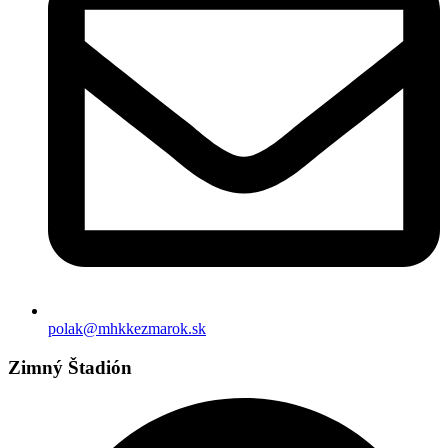
polak@mhkkezmarok.sk
Zimný Štadión