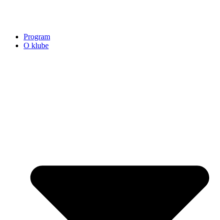
Program
O klube