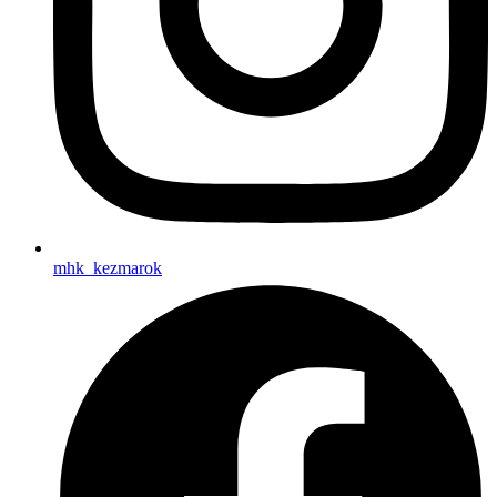
mhk_kezmarok