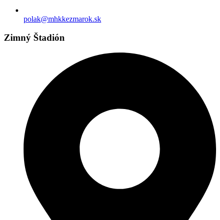
polak@mhkkezmarok.sk
Zimný Štadión