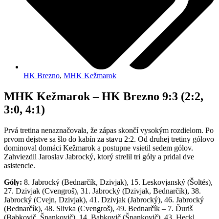
HK Brezno
,
MHK Kežmarok
MHK Kežmarok – HK Brezno 9:3 (2:2,
3:0, 4:1)
Prvá tretina nenaznačovala, že zápas skončí vysokým rozdielom. Po
prvom dejstve sa šlo do kabín za stavu 2:2. Od druhej tretiny gólovo
dominoval domáci Kežmarok a postupne vsietil sedem gólov.
Zahviezdil Jaroslav Jabrocký, ktorý strelil tri góly a pridal dve
asistencie.
Góly:
8. Jabrocký (Bednarčík, Dzivjak), 15. Leskovjanský (Šoltés),
27. Dzivjak (Cvengroš), 31. Jabrocký (Dzivjak, Bednarčík), 38.
Jabrocký (Cvejn, Dzivjak), 41. Dzivjak (Jabrocký), 46. Jabrocký
(Bednarčík), 48. Slivka (Cvengroš), 49. Bednarčík – 7. Ďuriš
(Babkovič, Špankovič), 14. Babkovič (Špankovič), 43. Heckl