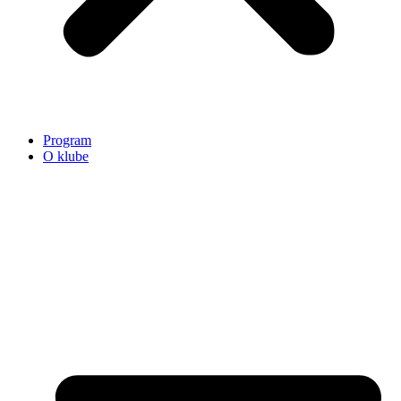
Program
O klube