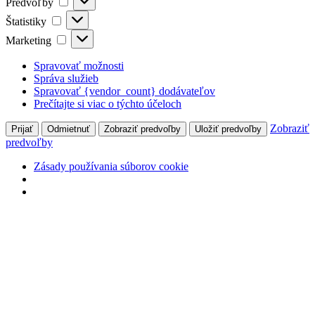
Predvoľby
Štatistiky
Štatistiky
Marketing
Marketing
Spravovať možnosti
Správa služieb
Spravovať {vendor_count} dodávateľov
Prečítajte si viac o týchto účeloch
Zobraziť
Prijať
Odmietnuť
Zobraziť predvoľby
Uložiť predvoľby
predvoľby
Zásady používania súborov cookie
Preskočiť
na
obsah