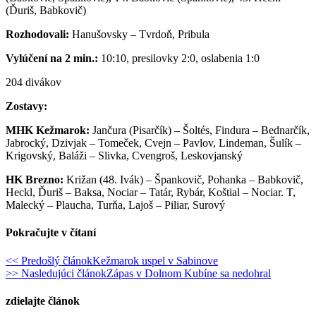
(Ďuriš, Babkovič)
Rozhodovali:
Hanušovsky – Tvrdoň, Pribula
Vylúčení na 2 min.:
10:10, presilovky 2:0, oslabenia 1:0
204 divákov
Zostavy:
MHK Kežmarok:
Jančura (Pisarčík) – Šoltés, Findura – Bednarčík,
Jabrocký, Dzivjak – Tomeček, Cvejn – Pavlov, Lindeman, Šulík –
Krigovský, Baláži – Slivka, Cvengroš, Leskovjanský
HK Brezno:
Križan (48. Ivák) – Špankovič, Pohanka – Babkovič,
Heckl, Ďuriš – Baksa, Nociar – Tatár, Rybár, Koštial – Nociar. T,
Malecký – Plaucha, Turňa, Lajoš – Piliar, Surový
Pokračujte v čítaní
<< Predošlý článok
Kežmarok uspel v Sabinove
>> Nasledujúci článok
Zápas v Dolnom Kubíne sa nedohral
zdielajte článok