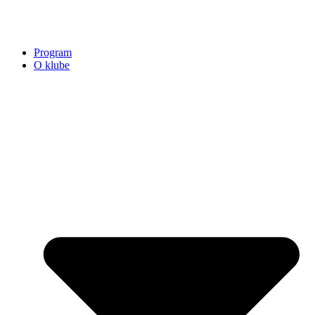
Program
O klube