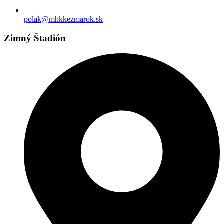
polak@mhkkezmarok.sk
Zimný Štadión