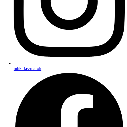
mhk_kezmarok