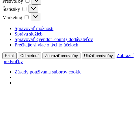
Predvoľby
Štatistiky
Štatistiky
Marketing
Marketing
Spravovať možnosti
Správa služieb
Spravovať {vendor_count} dodávateľov
Prečítajte si viac o týchto účeloch
Zobraziť
Prijať
Odmietnuť
Zobraziť predvoľby
Uložiť predvoľby
predvoľby
Zásady používania súborov cookie
Preskočiť
na
obsah