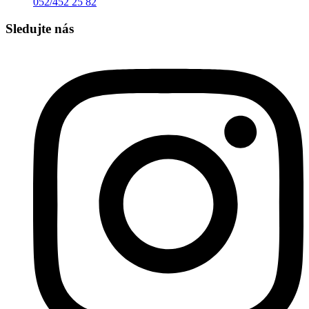
052/452 25 82
Sledujte nás