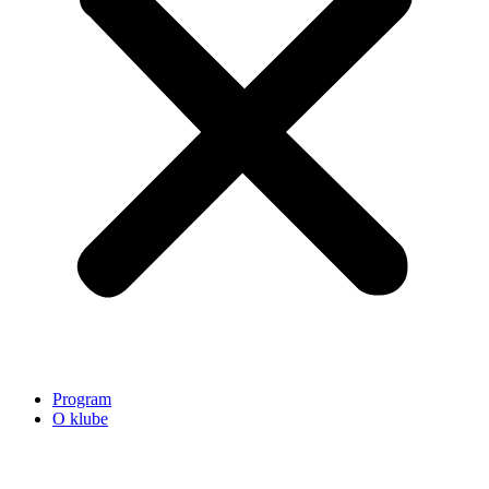
Program
O klube