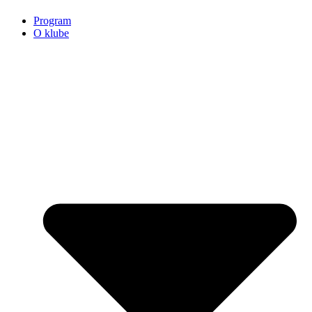
Program
O klube