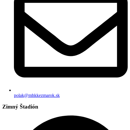
polak@mhkkezmarok.sk
Zimný Štadión