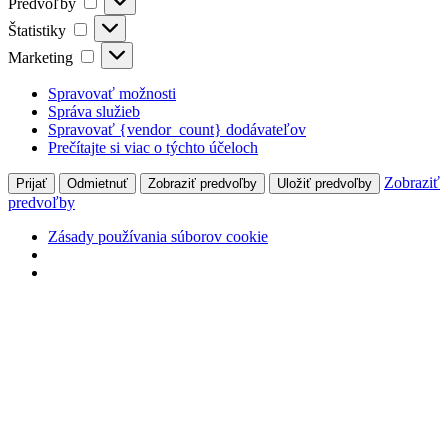
Predvoľby
Štatistiky
Štatistiky
Marketing
Marketing
Spravovať možnosti
Správa služieb
Spravovať {vendor_count} dodávateľov
Prečítajte si viac o týchto účeloch
Zobraziť
Prijať
Odmietnuť
Zobraziť predvoľby
Uložiť predvoľby
predvoľby
Zásady používania súborov cookie
Preskočiť
na
obsah