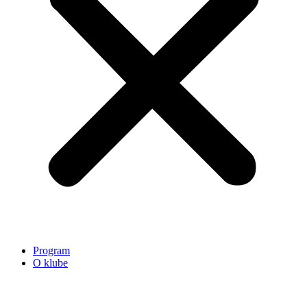
Program
O klube