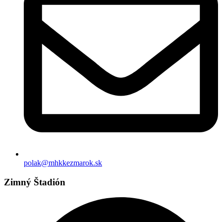
polak@mhkkezmarok.sk
Zimný Štadión