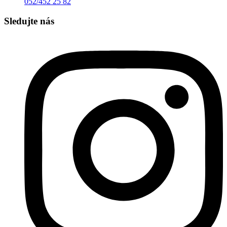
052/452 25 82
Sledujte nás