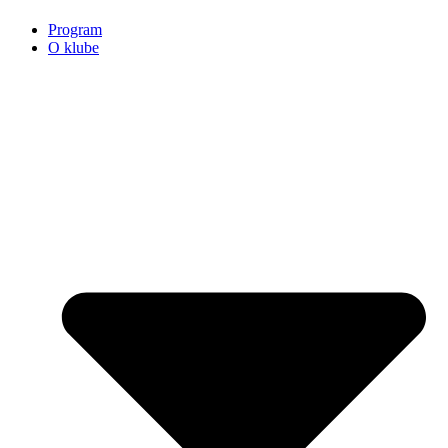
Program
O klube