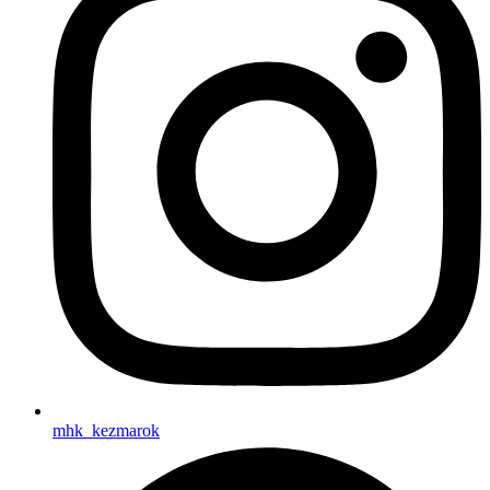
mhk_kezmarok