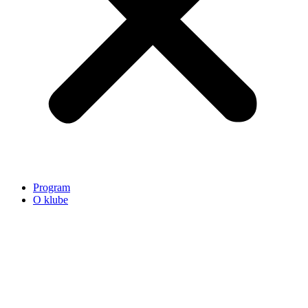
Program
O klube