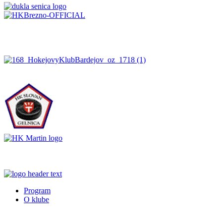
Program
O klube