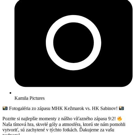
Kamila Pictures
Fotogaléria zo zápasu MHK Kežmarok vs. HK Sabinov!
Pozrite si najlepšie momenty z nášho víťazného zápasu 9:2!
Naša tímová hra, skvelé góly a atmosféra, ktorú ste nám pomohli
vytvoriť, sú zachytené v týchto fotkách. Ďakujeme za vašu