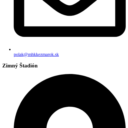
polak@mhkkezmarok.sk
Zimný Štadión