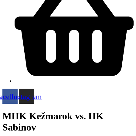
acebook
Instagram
MHK Kežmarok vs. HK
Sabinov